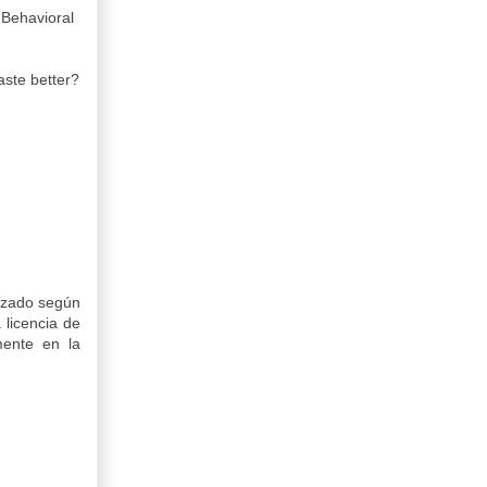
 Behavioral
aste better?
tizado según
licencia de
mente en la