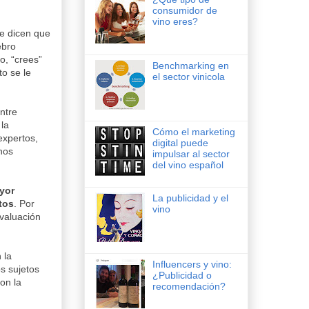
consumidor de
vino eres?
te dicen que
ebro
o, “crees”
Benchmarking en
to se le
el sector vinicola
ntre
 la
Cómo el marketing
expertos,
digital puede
nos
impulsar al sector
del vino español
yor
La publicidad y el
tos
. Por
vino
valuación
 la
Influencers y vino:
os sujetos
¿Publicidad o
on la
recomendación?