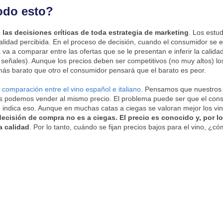
odo esto?
 las decisiones críticas de toda estrategia de marketing
. Los estu
alidad percibida. En el proceso de decisión, cuando el consumidor se e
a a comparar entre las ofertas que se le presentan e inferir la calidad
 señales). Aunque los precios deben ser competitivos (no muy altos) lo
 más barato que otro el consumidor pensará que el barato es peor.
a
comparación entre el vino español e italiano
. Pensamos que nuestros 
los podemos vender al mismo precio. El problema puede ser que el con
e indica eso. Aunque en muchas catas a ciegas se valoran mejor los vi
ecisión de compra no es a ciegas. El precio es conocido y, por lo 
a calidad
. Por lo tanto, cuándo se fijan precios bajos para el vino, ¿