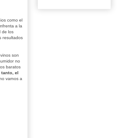
dios como el
nfrenta a la
 de los
s resultados
vinos son
sumidor no
nos baratos
tanto, el
cómo vamos a