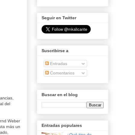
Seguir en Twitter
Suscribirse a
Entradas
Comentarios
Buscar en el blog
nancias,
al del
ernd Weber
Entradas populares
ruta más un
zado,
¿Qué tipo de