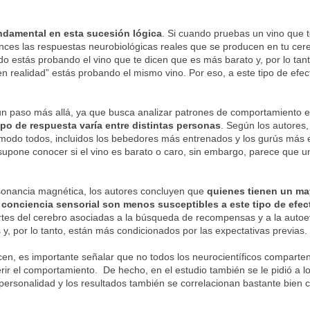
undamental en esta sucesión lógica
. Si cuando pruebas un vino que 
onces las respuestas neurobiológicas reales que se producen en tu cer
 estás probando el vino que te dicen que es más barato y, por lo tant
en realidad” estás probando el mismo vino. Por eso, a este tipo de efec
un paso más allá, ya que busca analizar patrones de comportamiento e
ipo de respuesta varía entre distintas personas
. Según los autores,
o modo todos, incluidos los bebedores más entrenados y los gurús más 
upone conocer si el vino es barato o caro, sin embargo, parece que u
esonancia magnética, los autores concluyen que
quienes tienen un ma
 conciencia sensorial son menos susceptibles a este tipo de efec
rtes del cerebro asociadas a la búsqueda de recompensas y a la autoe
y, por lo tanto, están más condicionados por las expectativas previas.
en, es importante señalar que no todos los neurocientíficos comparten
ferir el comportamiento. De hecho, en el estudio también se le pidió a l
personalidad y los resultados también se correlacionan bastante bien c