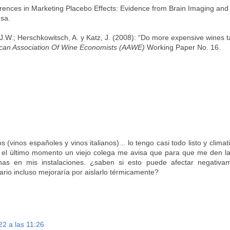
ferences in Marketing Placebo Effects: Evidence from Brain Imaging and
nsa.
 J.W.; Herschkowitsch, A. y Katz, J. (2008): “Do more expensive wines t
can Association Of Wine Economists (AAWE)
Working Paper No. 16.
(vinos españoles y vinos italianos)... lo tengo casi todo listo y clima
el último momento un viejo colega me avisa que para que me den la 
as en mis instalaciones. ¿saben si esto puede afectar negativa
trario incluso mejoraría por aislarlo térmicamente?
22 a las 11:26